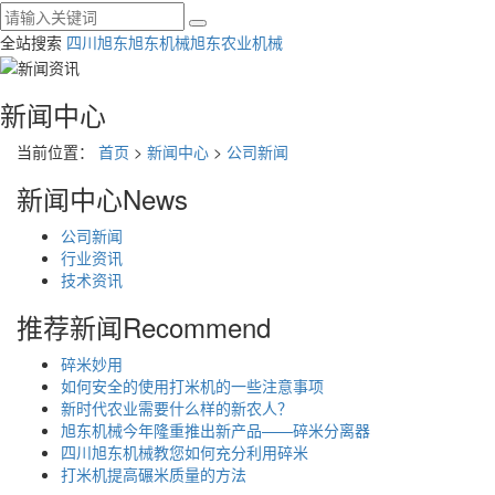
全站搜索
四川旭东
旭东机械
旭东农业机械
新闻中心
当前位置：
首页
>
新闻中心
>
公司新闻
新闻中心
News
公司新闻
行业资讯
技术资讯
推荐新闻
Recommend
碎米妙用
如何安全的使用打米机的一些注意事项
新时代农业需要什么样的新农人？
旭东机械今年隆重推出新产品——碎米分离器
四川旭东机械教您如何充分利用碎米
打米机提高碾米质量的方法